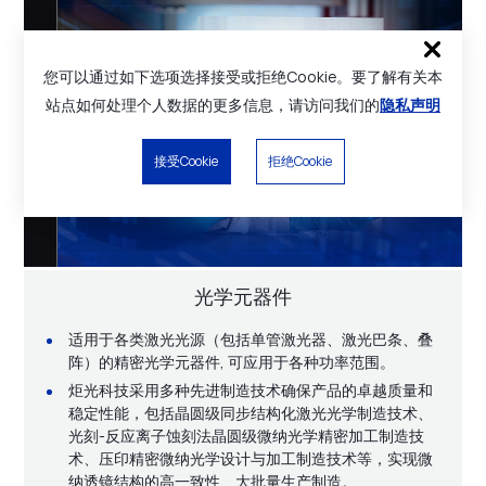
您可以通过如下选项选择接受或拒绝Cookie。要了解有关本
站点如何处理个人数据的更多信息，请访问我们的
隐私声明
接受Cookie
拒绝Cookie
光学元器件
解决方案
技术服务
激光光源
原材料
适用于各类激光光源（包括单管激光器、激光巴条、叠
医疗健康应用解决方案，可应用于激光脱毛、激光嫩肤
除半导体激光与激光光学元器件/原材料、光子应用解决
阵）的精密光学元器件, 可应用于各种功率范围。
开放式高功率半导体激光器、光纤耦合半导体激光器模
等领域。
半导体激光器用先进材料，如预制金锡薄膜氮化铝衬底
方案外，炬光科技还为客户提供多种技术服务。如光学
块，波长位于755到1064nm之间，功率从几瓦到千瓦级
炬光科技采用多种先进制造技术确保产品的卓越质量和
材料、预制金锡铜钨衬底材料等。
镀膜服务、薄膜金属化服务、系统维护、备件到培训、
汽车应用解决方案，可应用于车载激光雷达、智能舱内
不等。
稳定性能，包括晶圆级同步结构化激光光学制造技术、
开发支持的全方位技术服务、半导体激光制造服务等。
驾驶员监控等领域。
光刻-反应离子蚀刻法晶圆级微纳光学精密加工制造技
了解更多
术、压印精密微纳光学设计与加工制造技术等，实现微
了解更多
了解更多
了解更多
纳透镜结构的高一致性、大批量生产制造。