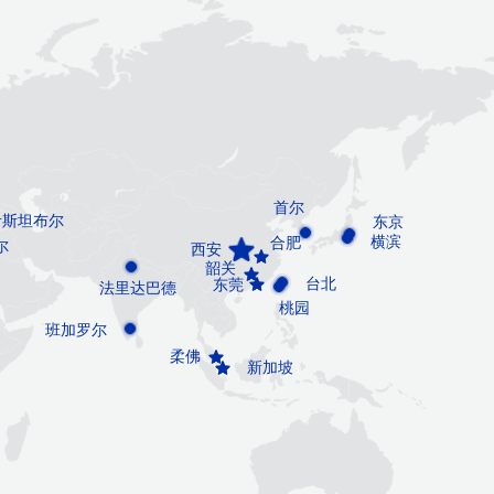
首尔
伊斯坦布尔
东京
横滨
合肥
尔
西安
韶关
台北
东莞
法里达巴德
桃园
班加罗尔
柔佛
新加坡