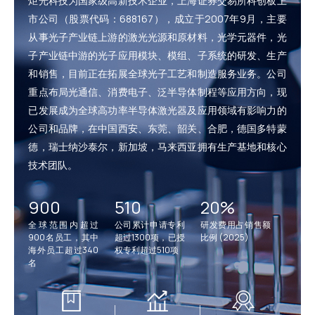
炬光科技为国家级高新技术企业，上海证券交易所科创板上
市公司（股票代码：688167），成立于2007年9月，主要
从事光子产业链上游的激光光源和原材料，光学元器件，光
子产业链中游的光子应用模块、模组、子系统的研发、生产
和销售，目前正在拓展全球光子工艺和制造服务业务。公司
重点布局光通信、消费电子、泛半导体制程等应用方向，现
已发展成为全球高功率半导体激光器及应用领域有影响力的
公司和品牌，在中国西安、东莞、韶关、合肥，德国多特蒙
德，瑞士纳沙泰尔，新加坡，马来西亚拥有生产基地和核心
技术团队。
900
510
20%
全球范围内超过
公司累计申请专利
研发费用占销售额
900名员工，其中
超过1300项，已授
比例 (2025)
海外员工超过340
权专利超过510项
名